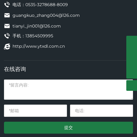
电话：
0535-3278688-8009
guangkuo_zhang004@126.com
tianyi_jin001@126.com
手机：
13854509995
http://www.ytxdl.com.cn
0535-3278688-8009
tianyi_jin001@126.com
在线咨询
guangkuo_zhang004@126.com
提交