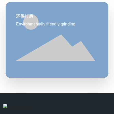
Application Sectors
环保打磨
Environmentally friendly grinding