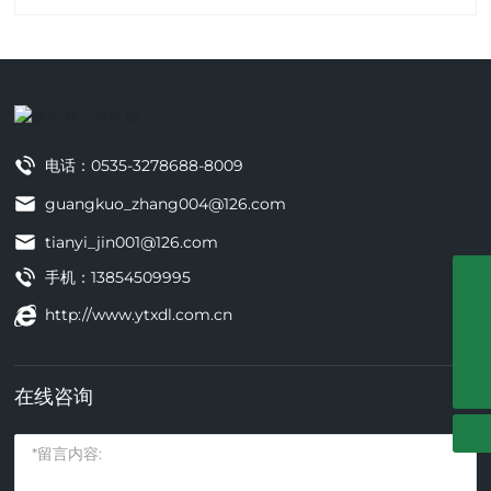
电话：
0535-3278688-8009
guangkuo_zhang004@126.com
tianyi_jin001@126.com
手机：
13854509995
0535-3278688-8009
http://www.ytxdl.com.cn
tianyi_jin001@126.com
guangkuo_zhang004@126.com
在线咨询