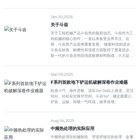
发、制造工艺及设计创新等方面取得了显著成果。
新型铸钢材料的应用，使得部品的强度、耐磨性和
耐腐蚀性能得到了大幅度提升，满足了极端工况下
Jan 30,2026
的作业需求。
关于斗齿
关于工程机械产品斗齿类的最新动态。斗齿作为工
程机械的核心部件，一直以来备受业界关注。近
期，斗齿类产品迎来重要发展。 随着科技的进步，
斗齿在材质、耐磨性和强度方面取得了显著进步。
新一代的斗齿采用高强度耐磨材料制成，大大提升
了工程机械的作业效率和耐用性。同时，斗齿的设
计也在不断创新，以满足不同工程机械的需求。
Sep 05,2025
F系列首款地下铲运机破解深巷作业难题
机身小巧、操作灵敏，适应2m×2m以上巷道，灵活
转向，轻松应对狭窄空间。斗容1m³，额定载重2t，
铲装、运输、卸载一气呵成，效率倍增。
Aug 04,2025
中频热处理的实际应用
中频热处理在机械制造、管道焊接后热处理、金属