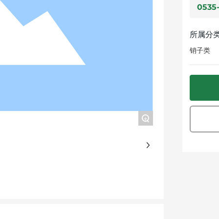
0535
所属分
销子类
+