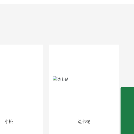
0535-3278688-8009
tianyi_jin001@126.com
小松
边卡销
guangkuo_zhang004@126.com