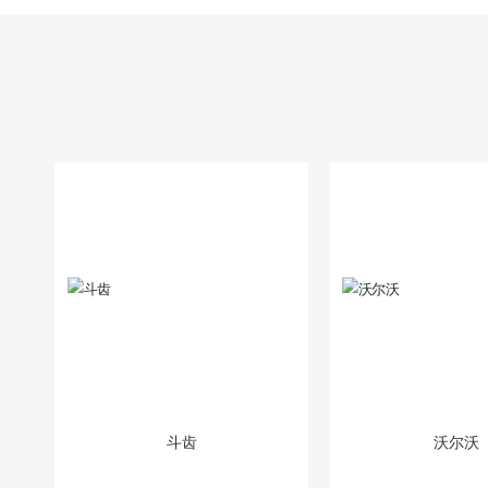
斗齿
沃尔沃