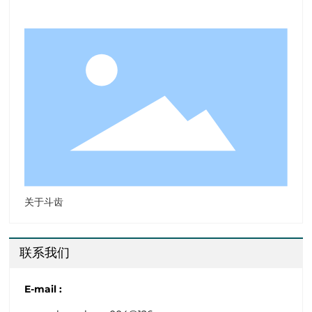
关于斗齿
联系我们
E-mail :