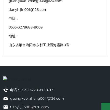
guangkuo_zhang004@126.com
tianyi_jin001@126.com
电话
：
0535-3278688-8009
地址：
山东省烟台海阳市东村工业园海霞路8号
电话：
0535-3278688-8009
guangkuo_zhang004@126.com
tianyi_jin001@126.com