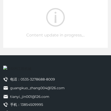
Content update in progress,...
电话：
0535-3278688-8009
guangkuo_zhang004@126.com
tianyi_jin001@126.com
手机：
13854509995