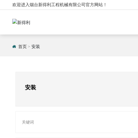
欢迎进入烟台新得利工程机械有限公司官方网站！
首页
安装
安装
关键词