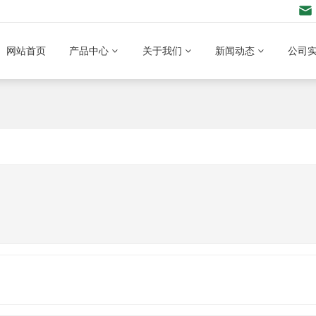
网站首页
产品中心
关于我们
新闻动态
公司