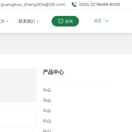
guangkuo_zhang004@126.com
0535-3278688-8009
语言
实力
联系我们
咨询
产品中心
斗山
斗山
斗山
斗山
斗山